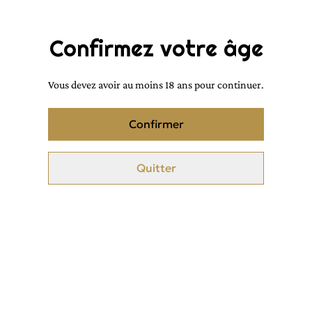
✨ Idéal pour offrir un coffret choisi par vos soins ou
pour vous faire plaisir.
Confirmez votre âge
Vous devez avoir au moins 18 ans pour continuer.
Dimensions : Longueur: 12 cm ---- largeur: 16 cm ----
Confirmer
Profondeur: 6 cm
Coloris : Rose avec une fenêtre transparente
Quitter
Senteurs pures vous conseille :
Ce coffret est conçu pour contenir idéalement des parfums
et des musc intimes.
Pour un rendu optimal veuillez ne pas mettre de parfum
d'intérieur (sinon le bouchon se trouve au même niveau