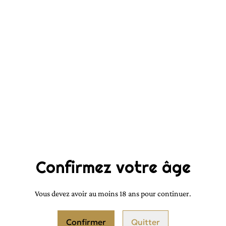
12,00 €
QUANTITÉ
PARTAGER
Confirmez votre âge
Une caresse parfumée sur la peau à
Vous devez avoir au moins 18 ans pour continuer.
Légère comme un voile, notre br
délicatement votre peau sans jama
Confirmer
Quitter