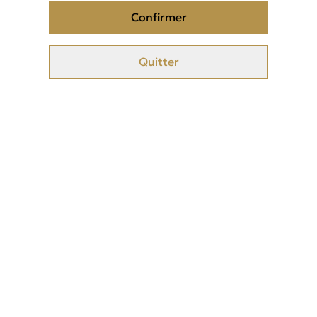
Confirmer
Même odeur que le parfum de marque connu, mais sans aucun
Quitter
alcool
Longue tenue
Fiole de 3ml en bille
Sans alcool, ni alcool dénat(utilisé)
Related items