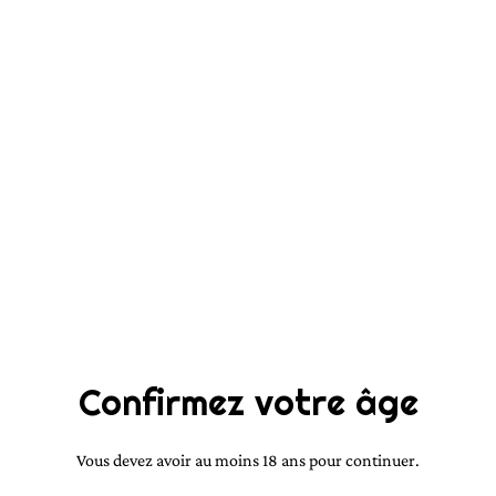
Inspiration Alien en
3ml
4,00 €
QUANTITÉ
Acheter
Confirmez votre âge
Ajouter au panier
Vous devez avoir au moins 18 ans pour continuer.
PARTAGER