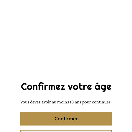
Inspiration Fame Paco
Rabanne
10,00 €
QUANTITÉ
Confirmez votre âge
Acheter
Vous devez avoir au moins 18 ans pour continuer.
Ajouter au panier
Confirmer
PARTAGER