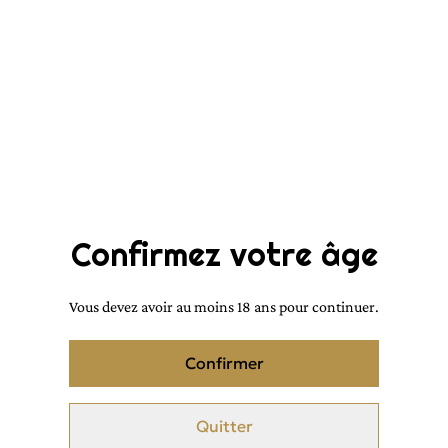
Inspiration La nuit de
l'homme en 3ml
4,00 €
QUANTITÉ
Confirmez votre âge
Vous devez avoir au moins 18 ans pour continuer.
Acheter
Confirmer
Ajouter au panier
Quitter
PARTAGER