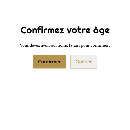
QUANTITÉ
Confirmez votre âge
Vous devez avoir au moins 18 ans pour continuer.
Confirmer
Quitter
PARTAGER
Même odeur que le parfum de mar
Longue tenue
Flacon de 10ml en spray
Couleur de flacon soit rose soit vi