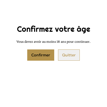
12,00 €
QUANTITÉ
Confirmez votre âge
Vous devez avoir au moins 18 ans pour continuer.
Confirmer
Quitter
PARTAGER
Même odeur que le parfum de mar
Longue tenue