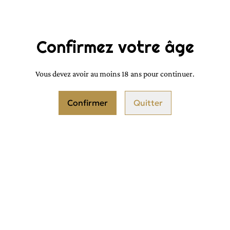
QUANTITÉ
Confirmez votre âge
Vous devez avoir au moins 18 ans pour continuer.
Confirmer
Quitter
PARTAGER
Même odeur que le parfum de mar
Longue tenue
Fiole de 3ml en bille
Sans alcool, ni alcool dénat(utilis