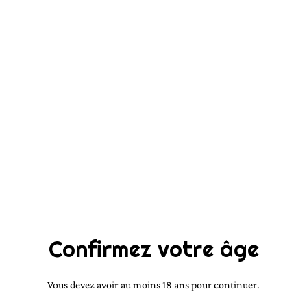
Inspiration Un jardin
sur le toit 3ml
4,00 €
QUANTITÉ
Acheter
Confirmez votre âge
Ajouter au panier
Vous devez avoir au moins 18 ans pour continuer.
PARTAGER