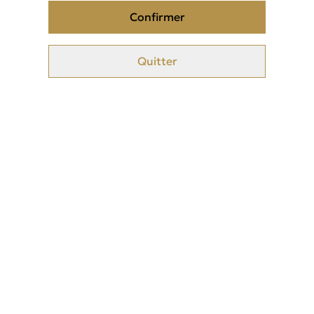
Confirmer
Même odeur que le parfum de marque connu, mais sans aucun
Quitter
alcool
Longue tenue
Fiole de 3ml en bille
Sans alcool, ni alcool dénat(utilisé)
Related items
Brume corporelle Tahara
Musc intime Jasmin
Pomme d'amour
12,00 €
4,00 €