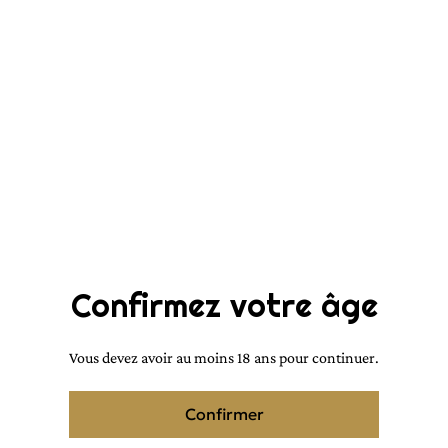
Moulk en 50ml
23,00 €
QUANTITÉ
Acheter
Confirmez votre âge
Ajouter au panier
PARTAGER
Vous devez avoir au moins 18 ans pour continuer.
Confirmer
Musc sans aucun alcool