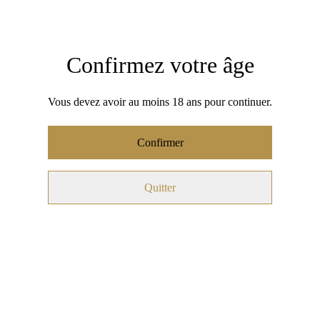
Ajouter au panier
PARTAGER
Confirmez votre âge
Vous devez avoir au moins 18 ans pour continuer.
Musc Tahara fleurs des îles
Confirmer
Notre musc assure une fraîcheur continue jusqu'à 48h. Pour de
meilleurs résultats, nous recommandons de l’appliquer après la
douche, afin de profiter pleinement de son efficacité
Quitter
Texture : Classique épaisse et un peu collante
Couleur : Jaune
Odeur : monoï
Origine : France