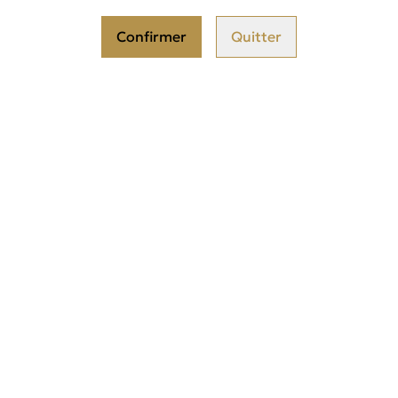
Odeur légère et sucrée qui plaît 
Confirmer
Quitter
Origine : France
Flacon 5ml en pompe
Certaines précautions sont à pren
Composition / ingrédients : Tri
oil, CI77891, alpha-isomethyl io
l'alcool), alpha-hexyl cinnamaldeh
hydroxycitronellal, coumarin
Test dermatologique effectué par 