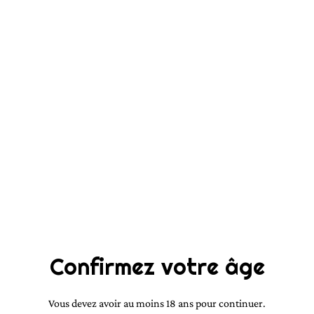
QUANTITÉ
PARTAGER
Musc Tahara pomme d'amour
Notre musc assure une fraîcheur c
recommandons de l’appliquer après
Confirmez votre âge
Texture : Classique épaisse et un 
Vous devez avoir au moins 18 ans pour continuer.
Couleur : Blanche