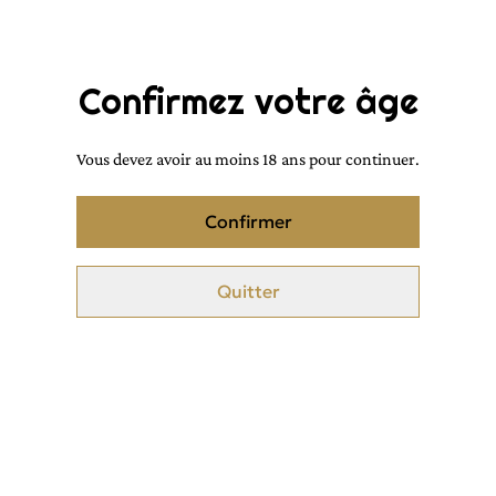
Ajouter au panier
PARTAGER
Confirmez votre âge
Vous devez avoir au moins 18 ans pour continuer.
Musc Tahara oriental avec une agréable odeur orientale épicé
(l'une de mes odeurs préférées)
Confirmer
Texture : Classique épaisse et un peu collante
Quitter
Couleur : Blanche
Odeurs : cannelle, vanille, tabac
Origine : France
Flacon en pompe de 15ml
Certaines précautions sont à prendre, veuillez consulté la fiche