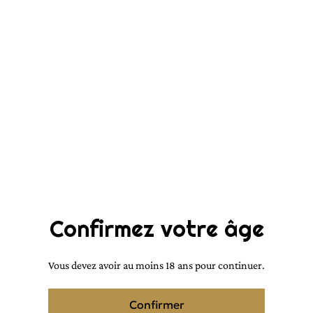
Noir épicé en bille 3ml
3,00 €
QUANTITÉ
Acheter
Confirmez votre âge
Ajouter au panier
PARTAGER
Vous devez avoir au moins 18 ans pour continuer.
Confirmer