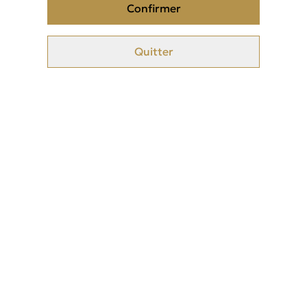
Confirmer
Quitter
Musc sans aucun alcool
Texture : liquide comme un parfum
Couleur : blanche transparente
odeur : épicé et boisé
Flacon de 10ml en spray
Peut s'appliquer sur le corps
Ingrédients : water (aqua), fragrance, parfum, citral, citronellol.
Garanti sans alcool, ni alcool dénat.