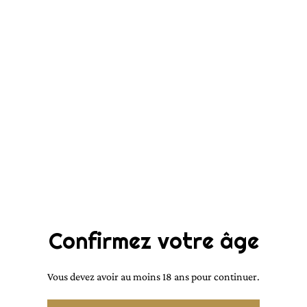
Noir épicé en spray de
10ml
6,00 €
QUANTITÉ
Acheter
Confirmez votre âge
Ajouter au panier
Vous devez avoir au moins 18 ans pour continuer.
PARTAGER