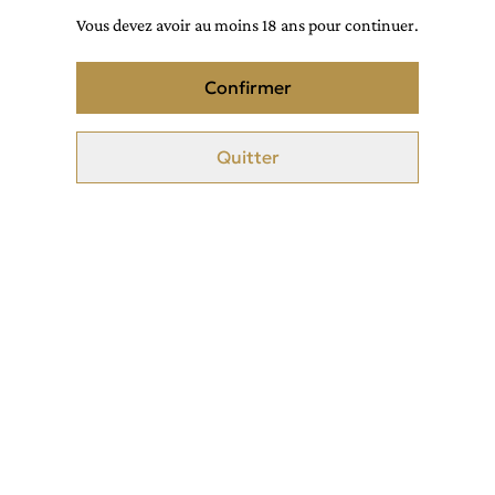
Vous devez avoir au moins 18 ans pour continuer.
Parfum d'intérieur sans alcool
Confirmer
odeurs principale : note à base de plante et de note boisées
Quitter
Idéal pour les vêtements, rideaux, tissus, canapé, coussins, linge
de lit, siège de voiture, moquette ect...
Déconseillé sur la peau ou les cheveux
Longue tenue
couleur du liquide : blanc
Ne tâche pas
Flacon de 120ml
Garanti sans alcool, ni alcool dénat.