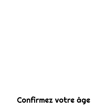
Parfum d'intérieur
foret de soie
12,00 €
15,00 €
QUANTITÉ
Acheter
Ajouter au panier
Confirmez votre âge
PARTAGER