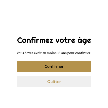
Parfum d'intérieur Oria
style YARA rose
(collection privée)
15,00 €
15,00 €
Confirmez votre âge
Vous devez avoir au moins 18 ans pour continuer.
Parfum d'intérieur Tanger
(collection privée)
Confirmer
Quitter
Parfum d'intérieur Roses
des bois ( collection