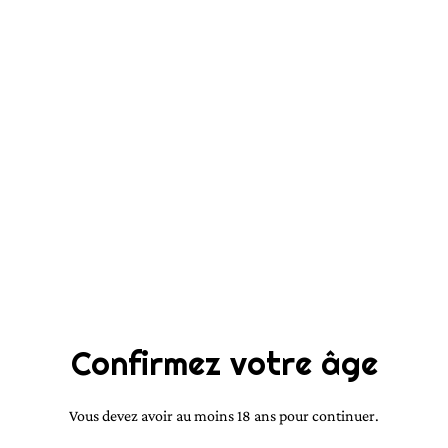
^Oud poivré en 50ml
23,00 €
QUANTITÉ
Acheter
Ajouter au panier
Confirmez votre âge
PARTAGER
Vous devez avoir au moins 18 ans pour continuer.